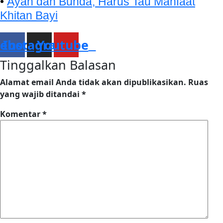
•
Ayah dan Bunda, Harus Tau Manfaat
Khitan Bayi
cebook
Instagram
Youtube
Tinggalkan Balasan
Alamat email Anda tidak akan dipublikasikan.
Ruas
yang wajib ditandai
*
Komentar
*