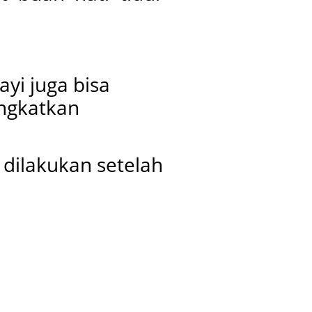
ayi juga bisa
ngkatkan
t dilakukan setelah