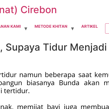
nat) Cirebon
ANAN KAMI
METODE KHITAN
ARTIKEL
, Supaya Tidur Menjadi
tertidur namun beberapa saat ke
erbangun biasanya Bunda akan
tertidur.
nak, memijat bayi juga membuat