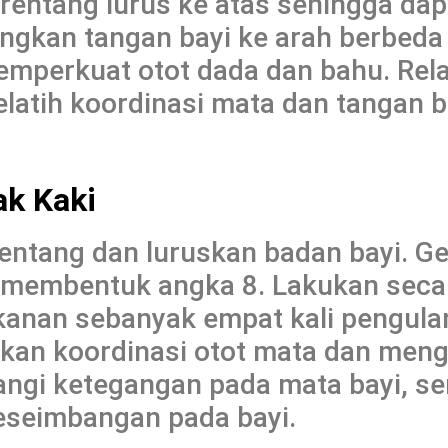
rentang lurus ke atas sehingga d
angkan tangan bayi ke arah berbeda 
memperkuat otot dada dan bahu. Rel
atih koordinasi mata dan tangan b
ak Kaki
lentang dan luruskan badan bayi. G
ga membentuk angka 8. Lakukan seca
 kanan sebanyak empat kali pengula
kan koordinasi otot mata dan meng
angi ketegangan pada mata bayi, s
keseimbangan pada bayi.