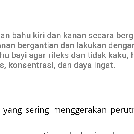
n bahu kiri dan kanan secara berg
kanan bergantian dan lakukan denga
 bayi agar rileks dan tidak kaku, 
, konsentrasi, dan daya ingat.
i yang sering menggerakan perut