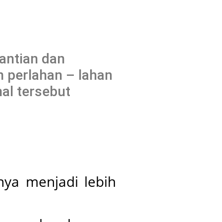
antian dan
n perlahan – lahan
hal tersebut
nya menjadi lebih