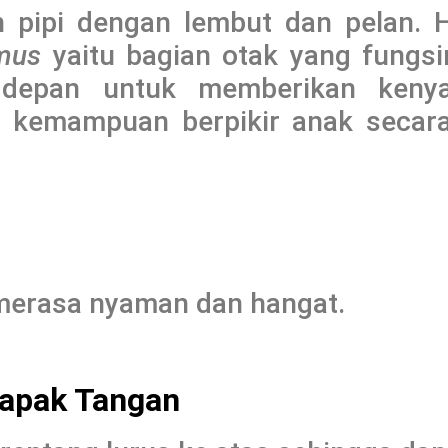
n pipi dengan lembut dan pelan. H
mus
yaitu bagian otak yang fungsi
n depan untuk memberikan ken
 kemampuan berpikir anak secara 
 merasa nyaman dan hangat.
lapak Tangan