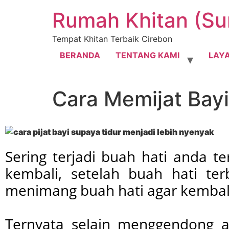
Rumah Khitan (Su
Tempat Khitan Terbaik Cirebon
BERANDA
TENTANG KAMI
LAY
Cara Memijat Bayi
Sering terjadi buah hati anda 
kembali, setelah buah hati t
menimang buah hati agar kembali 
Ternyata selain menggendong a