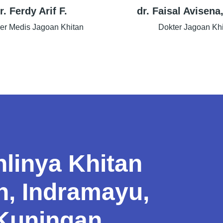
r. Ferdy Arif F.
dr. Faisal Avisen
er Medis Jagoan Khitan
Dokter Jagoan Kh
linya Khitan
n, Indramayu,
 Kuningan