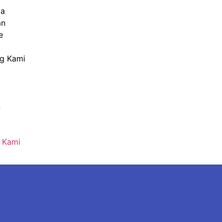
da
an
e
g Kami
n
 Kami