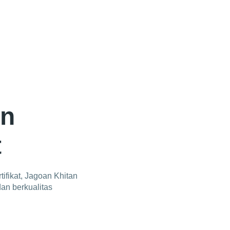
an
t
fikat, Jagoan Khitan
an berkualitas