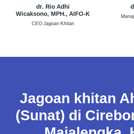
dr. Rio Adhi
d
Wicaksono, MPH., AIFO-K
Manaj
CEO Jagoan Khitan
Jagoan khitan Ah
(Sunat) di Cirebo
Majalengka,