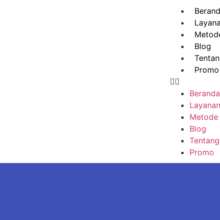
Beran
Layan
Metod
Blog
Tentan
Promo
Beranda
Layana
Metode
Blog
Tentang
Promo