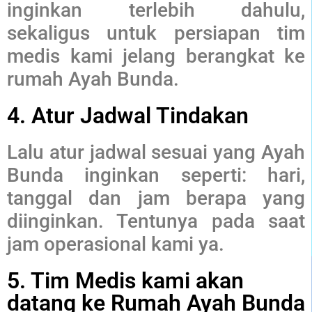
inginkan terlebih dahulu,
sekaligus untuk persiapan tim
medis kami jelang berangkat ke
rumah Ayah Bunda.
4. Atur Jadwal Tindakan
Lalu atur jadwal sesuai yang Ayah
Bunda inginkan seperti: hari,
tanggal dan jam berapa yang
diinginkan. Tentunya pada saat
jam operasional kami ya.
5. Tim Medis kami akan
datang ke Rumah Ayah Bunda