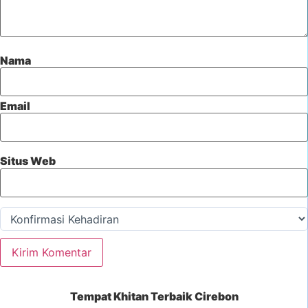
Nama
Email
Situs Web
Tempat Khitan Terbaik Cirebon