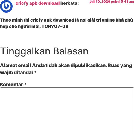
Juli 10, 2026 pukul 5:43 am
cricfy apk download
berkata:
Theo mình thì cricfy apk download là nơi giải trí online khá phù
hợp cho người mới. TONY07-08
Tinggalkan Balasan
Alamat email Anda tidak akan dipublikasikan.
Ruas yang
wajib ditandai
*
Komentar
*