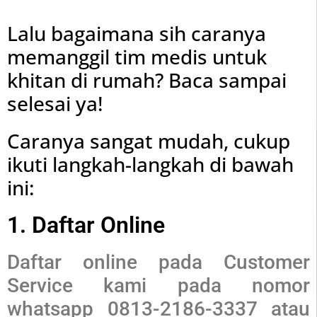
Lalu bagaimana sih caranya
memanggil tim medis untuk
khitan di rumah? Baca sampai
selesai ya!
Caranya sangat mudah, cukup
ikuti langkah-langkah di bawah
ini:
1. Daftar Online
Daftar online pada Customer
Service kami pada nomor
whatsapp 0813-2186-3337 atau