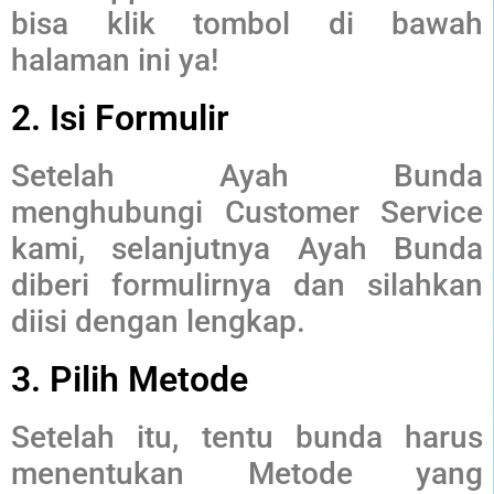
bisa klik tombol di bawah
halaman ini ya!
2. Isi Formulir
Setelah Ayah Bunda
menghubungi Customer Service
kami, selanjutnya Ayah Bunda
diberi formulirnya dan silahkan
diisi dengan lengkap.
3. Pilih Metode
Setelah itu, tentu bunda harus
menentukan Metode yang