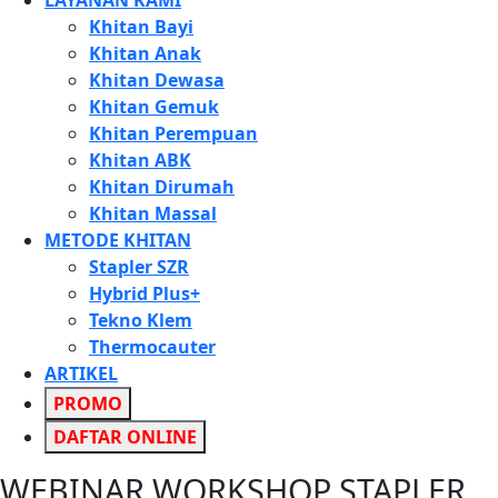
LAYANAN KAMI
Khitan Bayi
Khitan Anak
Khitan Dewasa
Khitan Gemuk
Khitan Perempuan
Khitan ABK
Khitan Dirumah
Khitan Massal
METODE KHITAN
Stapler SZR
Hybrid Plus+
Tekno Klem
Thermocauter
ARTIKEL
PROMO
DAFTAR ONLINE
WEBINAR WORKSHOP STAPLER