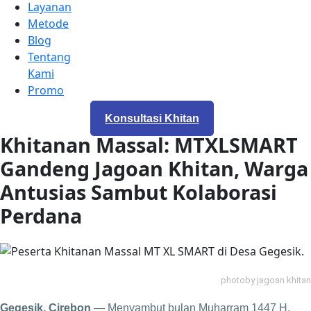
Layanan
Metode
Blog
Tentang
Kami
Promo
Konsultasi Khitan
Khitanan Massal: MTXLSMART
Gandeng Jagoan Khitan, Warga
Antusias Sambut Kolaborasi
Perdana
photoby jagoan khitan
Gegesik, Cirebon
— Menyambut bulan Muharram 1447 H,