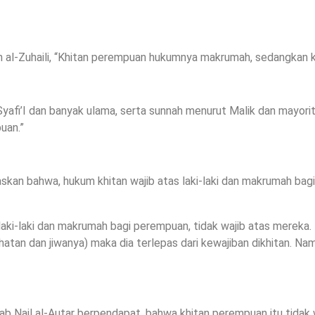
 al-Zuhaili, “Khitan perempuan hukumnya makrumah, sedangkan kh
yafi’I dan banyak ulama, serta sunnah menurut Malik dan mayor
puan.”
askan bahwa, hukum khitan wajib atas laki-laki dan makrumah bag
laki-laki dan makrumah bagi perempuan, tidak wajib atas mereka. 
tan dan jiwanya) maka dia terlepas dari kewajiban dikhitan. Namu
ab Nail al-Autar berpendapat, bahwa khitan perempuan itu tidak w